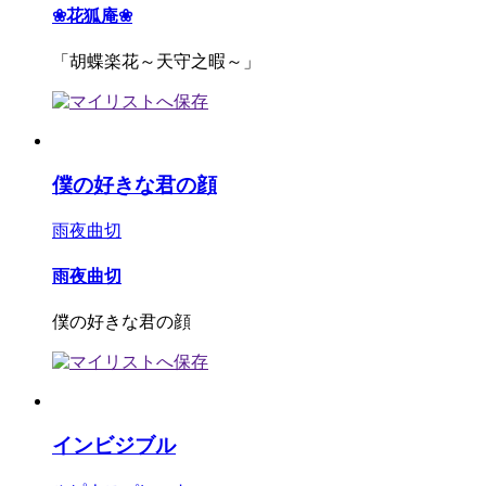
❀花狐庵❀
「胡蝶楽花～天守之暇～」
僕の好きな君の顔
雨夜曲切
雨夜曲切
僕の好きな君の顔
インビジブル