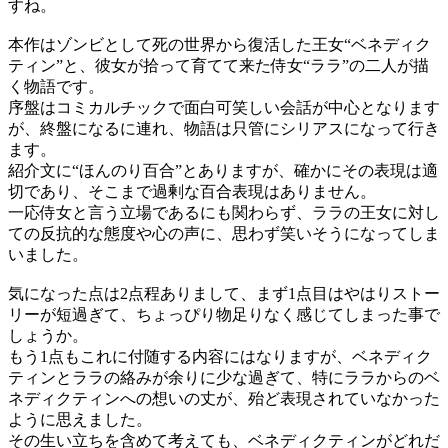
すね。
本作はゾンビとして死の世界から復活した王女“ベネディク
ティン”と、彼女が拾って育てて来た侍女“ララ”の二人が描
く物語です。
序盤はコミカルチックで面白可笑しい会話が中心となります
が、終盤になるに連れ、物語は只管にシリアスになって行き
ます。
紹介文に“ほんのり百合”とありますが、確かにその表現は適
切であり、そこまで過剰な百合表現はありません。
一応侍女と言う立場であるにも関わらず、ララの王女に対し
ての反抗的な態度や心の声に、思わず笑いそうになってしま
いました。
気になった点は2点程ありまして、まず1点目はやはりストー
リーが短過ぎて、ちょっぴり物足りなく感じてしまった事で
しょうか。
もう1点もこれに付随する内容にはなりますが、ベネディク
ティンとララの絡みが余りに少な過ぎて、特にララからのベ
ネディクティンへの想いの丈が、殆ど表現されていなかった
ように思えました。
その生い立ちを含めて考えても、ベネディクティンがどれだ