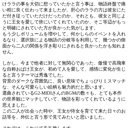
けララの事を大切に想っていたかと言う事は、物語終盤で痛
い程に良く伝わって来ましたが、肝心のララの方は彼女にた
だ付き従っていただけだったのか、それとも、彼女と同じよ
うに王女を愛して傍にいてくれていたのか、そこ等辺がもっ
と明確にされていた方が良かった気がします。
もう少しボリュームを増やして、何かしらのイベントを入れ
るなり、選択肢による物語の分岐等を利用して、幾つかの側
面から二人の関係を浮き彫りにされると良かったかも知れま
せん。
しかし、今まで他者に対して無関心であった、傲慢で高飛車
な自称おばけ王女が、初めて人を愛して、感情に変化が生じ
ると言うテーマは秀逸でした。
背景のダークな雰囲気に、良い意味でちょっぴりミスマッチ
な、そんな可愛らしい絵柄も魅力的だと思います。
選曲されているG2-MIDIさんのBGMの数々も、とても本作
の世界観にマッチしていて、物語を彩ってくれているように
思えました。
この二人が出会った時や、王女が侍女を育てて来た日々のお
話等を、外伝と言う形で見てみたいと思いました。