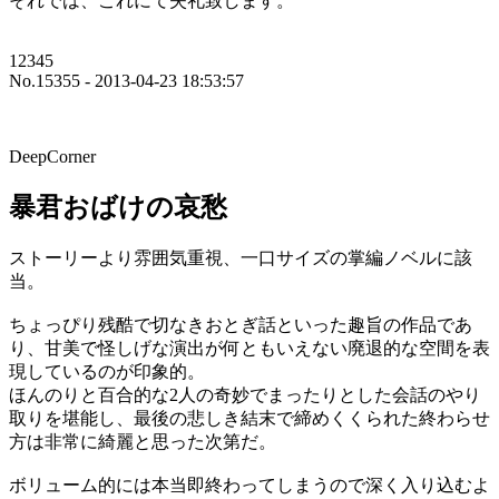
それでは、これにて失礼致します。
12345
No.15355 - 2013-04-23 18:53:57
DeepCorner
暴君おばけの哀愁
ストーリーより雰囲気重視、一口サイズの掌編ノベルに該
当。
ちょっぴり残酷で切なきおとぎ話といった趣旨の作品であ
り、甘美で怪しげな演出が何ともいえない廃退的な空間を表
現しているのが印象的。
ほんのりと百合的な2人の奇妙でまったりとした会話のやり
取りを堪能し、最後の悲しき結末で締めくくられた終わらせ
方は非常に綺麗と思った次第だ。
ボリューム的には本当即終わってしまうので深く入り込むよ