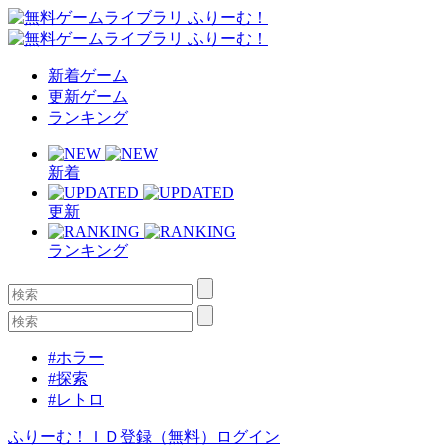
新着ゲーム
更新ゲーム
ランキング
新着
更新
ランキング
#ホラー
#探索
#レトロ
ふりーむ！ＩＤ登録（無料）
ログイン