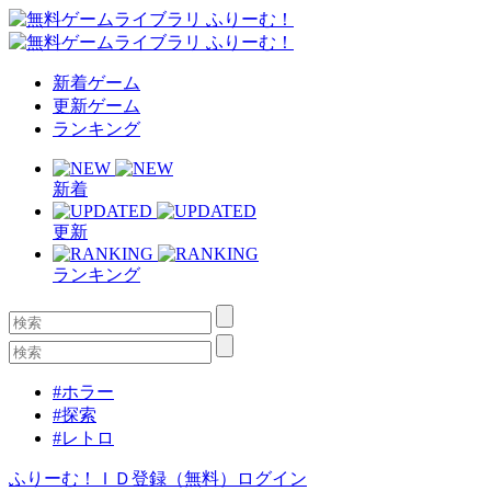
新着ゲーム
更新ゲーム
ランキング
新着
更新
ランキング
#ホラー
#探索
#レトロ
ふりーむ！ＩＤ登録（無料）
ログイン