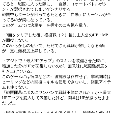
てると、戦闘に入った際に、「自動」（オートバトルボタ
ン）が選択されてしまいゲンナリする。
戦闘中もターンが回ってきたときに「自動」にカーソルが合
ってるのが罠になっている。
このゲームでは決定キーを押すのにも気を遣う。
・3面をクリアした後、模擬戦（？）後に主人公のHP・MP
が回復しない。
このやらかしのせいで、ただでさえ戦闘が難しくなる4面
が、更に難易度上昇している。
・アジトで「最大HPアップ」のスキルを装備させた時に、
増加した分のHPが回復しないのが、無意味に戦闘難易度を
引き上げている。
このゲームには宿屋などの回復施設は存在せず、非戦闘時は
ヒーリングなどの回復スキルも使用できないし、回復アイテ
ムも使えない。
「戦闘開幕にボスにワンパンで戦闘不能にされた」から最大
HPアップを購入して装備したけど、開幕はHPが減ったまま
だった。
・戦術上重要ではないスキルやアイテムに、所持金を使い込