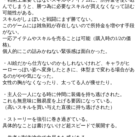
んでしまうと、勝つ為に必要なスキルが買えなくなって詰む
可能性がある。
スキルがしょぼいと戦闘にまず勝てない。
このゲームには雑魚戦が存在しないので所持金を増やす手段
がない。
一応アイテムやスキルを売ることは可能（購入時の1/2の価
格)。
個人的にこの詰みかねない緊張感は面白かった。
・AI絵だから仕方ないのかもしれないけれど、キャラがヒ
ーローっぽい姿へ変身したときに、体型まで変わる場合があ
るのがやや気になった。
女性の胸がなくなったり、太ってる人が痩せたり。
・主人公一人になる時に仲間に装備を持ち逃げされた。
これも無意味に難易度を上げる要因になっている。
（高いスキルを買い与えた直後に持ち逃げされた）
・ストーリーを強引に巻き過ぎている。
具体的なことは書けないけど超スピードで展開する。