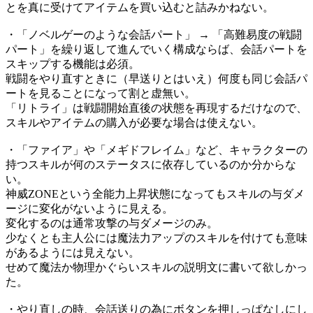
とを真に受けてアイテムを買い込むと詰みかねない。
・「ノベルゲーのような会話パート」 → 「高難易度の戦闘
パート」を繰り返して進んでいく構成ならば、会話パートを
スキップする機能は必須。
戦闘をやり直すときに（早送りとはいえ）何度も同じ会話パ
ートを見ることになって割と虚無い。
「リトライ」は戦闘開始直後の状態を再現するだけなので、
スキルやアイテムの購入が必要な場合は使えない。
・「ファイア」や「メギドフレイム」など、キャラクターの
持つスキルが何のステータスに依存しているのか分からな
い。
神威ZONEという全能力上昇状態になってもスキルの与ダメ
ージに変化がないように見える。
変化するのは通常攻撃の与ダメージのみ。
少なくとも主人公には魔法力アップのスキルを付けても意味
があるようには見えない。
せめて魔法か物理かぐらいスキルの説明文に書いて欲しかっ
た。
・やり直しの時、会話送りの為にボタンを押しっぱなしにし