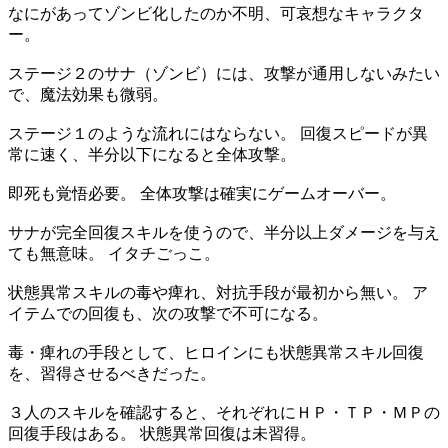
なにがあってゾンビ化したのか不明、可哀想なキャラクタ
ー。
ステージ２のサナ（ゾンビ）には、攻撃が通用しないみたい
で、魔法効果も微弱。
ステージ１のような流れにはならない。 回復スピードが異
常に速く、半分以下になると全体攻撃。
即死も覚悟必要。 全体攻撃は確実にゲームオーバー。
サナが完全回復スキルを使うので、半分以上ダメージを与え
ても無意味。 イタチごっこ。
状態異常スキルの毒や痺れ、対抗手段が最初から無い。 ア
イテムでの回復も、次の攻撃で不可になる。
毒・痺れの手段として、ヒロインにも状態異常スキル回復
を、習得させるべきだった。
３人のスキルを確認すると、それぞれにＨＰ・ＴＰ・ＭＰの
回復手段はある。 状態異常回復は未習得。