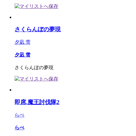
さくらんぼの夢現
夕凪 雪
夕凪 雪
さくらんぼの夢現
即席.魔王討伐隊2
らぺ
らぺ