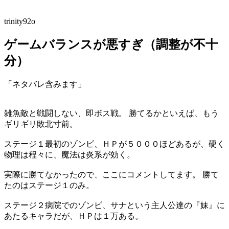
trinity92o
ゲームバランスが悪すぎ（調整が不十
分）
「ネタバレ含みます」
雑魚敵と戦闘しない、即ボス戦。 勝てるかといえば、もう
ギリギリ敗北寸前。
ステージ１最初のゾンビ、ＨＰが５０００ほどあるが、硬く
物理は程々に、魔法は炎系が効く。
実際に勝てなかったので、ここにコメントしてます。 勝て
たのはステージ１のみ。
ステージ２病院でのゾンビ、サナという主人公達の『妹』に
あたるキャラだが、ＨＰは１万ある。