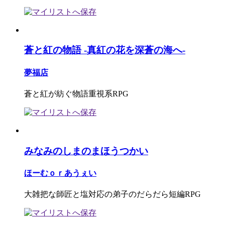
蒼と紅の物語 -真紅の花を深蒼の海へ-
夢福店
蒼と紅が紡ぐ物語重視系RPG
みなみのしまのまほうつかい
ほーむｏｒあうぇい
大雑把な師匠と塩対応の弟子のだらだら短編RPG