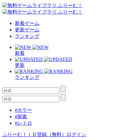
新着ゲーム
更新ゲーム
ランキング
新着
更新
ランキング
#ホラー
#探索
#レトロ
ふりーむ！ＩＤ登録（無料）
ログイン