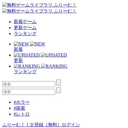
新着ゲーム
更新ゲーム
ランキング
新着
更新
ランキング
#ホラー
#探索
#レトロ
ふりーむ！ＩＤ登録（無料）
ログイン