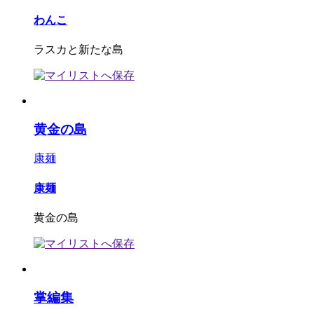
わんこ
ラスカと新たな島
黄金の島
康麺
康麺
黄金の島
掌編集