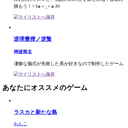
挑もう！✨ʢ๑＞·̫＜๑ ʡ୭
逆理豊授ノ逆贄
神波裕太
凄惨な儀式が失敗した系が好きなので制作したゲーム
あなたにオススメのゲーム
ラスカと新たな島
わんこ