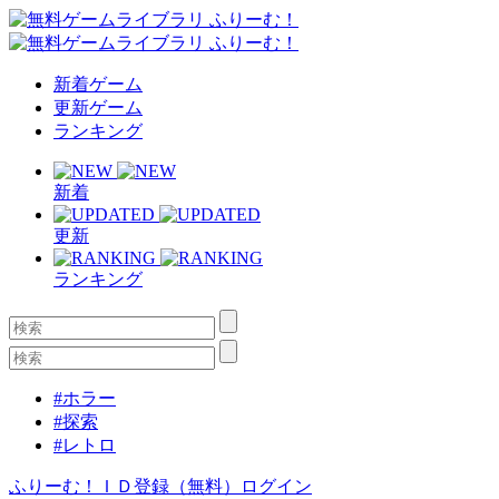
新着ゲーム
更新ゲーム
ランキング
新着
更新
ランキング
#ホラー
#探索
#レトロ
ふりーむ！ＩＤ登録（無料）
ログイン