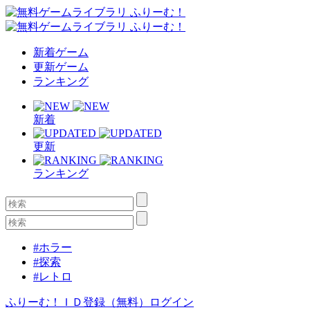
新着ゲーム
更新ゲーム
ランキング
新着
更新
ランキング
#ホラー
#探索
#レトロ
ふりーむ！ＩＤ登録（無料）
ログイン