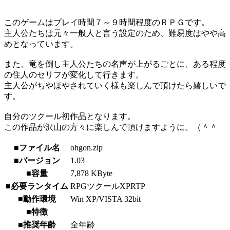
このゲームはプレイ時間７～９時間程度のＲＰＧです。
主人公たちは元々一般人と言う設定のため、難易度はやや高
めとなっています。
また、竜を倒し主人公たちの名声が上がるごとに、ある程度
の住人のセリフが変化して行きます。
主人公がちやほやされていく様も楽しんで頂けたら嬉しいで
す。
自分のツクール初作品となります。
この作品が沢山の方々に楽しんで頂けますように。（＾＾
■ファイル名
ohgon.zip
■バージョン
1.03
■容量
7,878 KByte
■必要ランタイム
RPGツクールXPRTP
■動作環境
Win XP/VISTA 32bit
■特徴
■推奨年齢
全年齢