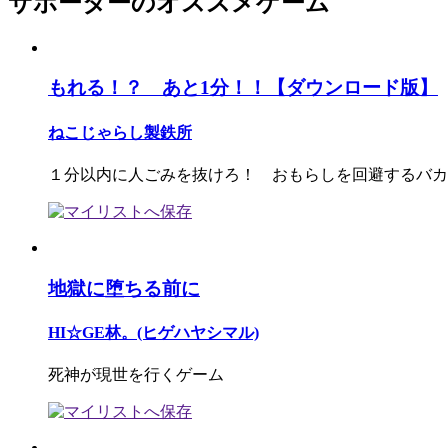
サポーターのオススメゲーム
もれる！？ あと1分！！【ダウンロード版】
ねこじゃらし製鉄所
１分以内に人ごみを抜けろ！ おもらしを回避するバカ
地獄に堕ちる前に
HI☆GE林。(ヒゲハヤシマル)
死神が現世を行くゲーム