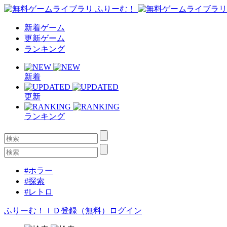
新着ゲーム
更新ゲーム
ランキング
新着
更新
ランキング
#ホラー
#探索
#レトロ
ふりーむ！ＩＤ登録（無料）
ログイン