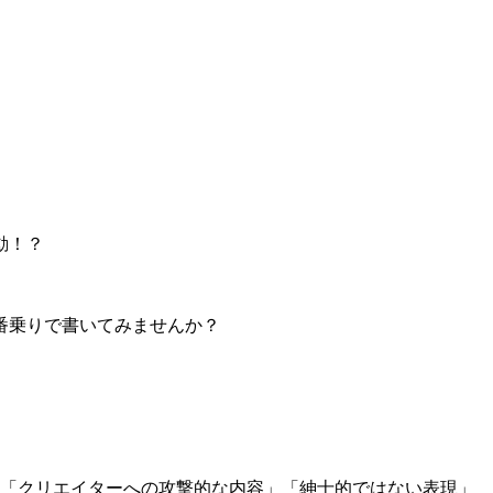
動！？
番乗りで書いてみませんか？
」「クリエイターへの攻撃的な内容」「紳士的ではない表現」