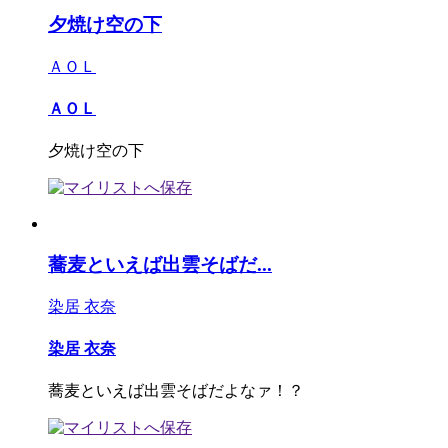
夕焼け空の下
ＡＯＬ
ＡＯＬ
夕焼け空の下
蕎麦といえば出雲そばだ...
染居 衣奈
染居 衣奈
蕎麦といえば出雲そばだよなァ！？