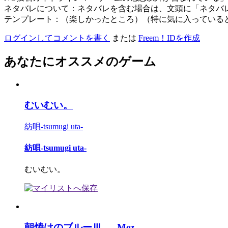
ネタバレについて：ネタバレを含む場合は、文頭に「ネタバ
テンプレート：（楽しかったところ）（特に気に入っている
ログインしてコメントを書く
または
Freem！IDを作成
あなたにオススメのゲーム
むいむい。
紡唄-tsumugi uta-
紡唄-tsumugi uta-
むいむい。
朝焼けのブルーⅢ - Mez...