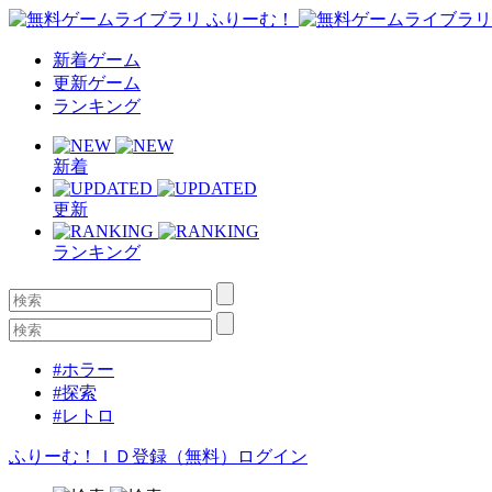
新着ゲーム
更新ゲーム
ランキング
新着
更新
ランキング
#ホラー
#探索
#レトロ
ふりーむ！ＩＤ登録（無料）
ログイン