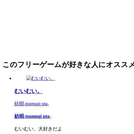
このフリーゲームが好きな人にオスス
むいむい。
紡唄-tsumugi uta-
紡唄-tsumugi uta-
むいむい、大好きだよ