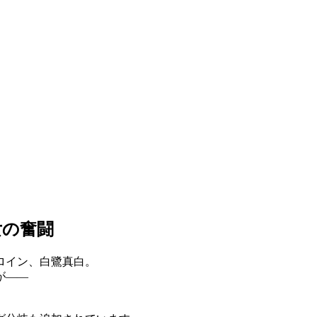
女の奮闘
ロイン、白鷺真白。
が――