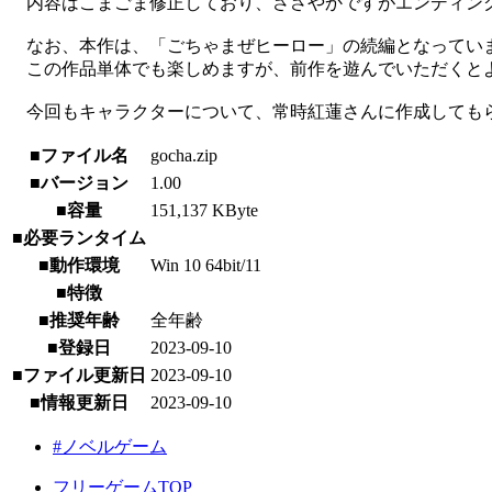
内容はこまごま修正しており、ささやかですがエンディン
なお、本作は、「ごちゃまぜヒーロー」の続編となってい
この作品単体でも楽しめますが、前作を遊んでいただくと
今回もキャラクターについて、常時紅蓮さんに作成しても
■ファイル名
gocha.zip
■バージョン
1.00
■容量
151,137 KByte
■必要ランタイム
■動作環境
Win 10 64bit/11
■特徴
■推奨年齢
全年齢
■登録日
2023-09-10
■ファイル更新日
2023-09-10
■情報更新日
2023-09-10
#ノベルゲーム
フリーゲームTOP