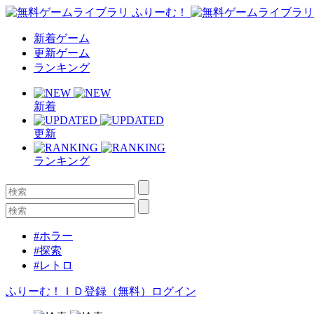
新着ゲーム
更新ゲーム
ランキング
新着
更新
ランキング
#ホラー
#探索
#レトロ
ふりーむ！ＩＤ登録（無料）
ログイン