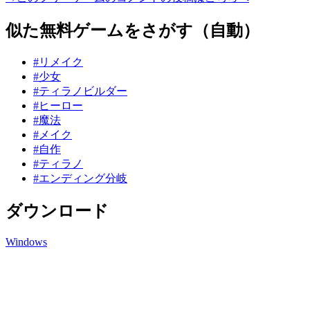
似た無料ゲームをさがす（自動）
#リメイク
#少女
#ティラノビルダー
#ヒーロー
#魔法
#メイク
#自作
#ティラノ
#エンディング分岐
ダウンロード
Windows