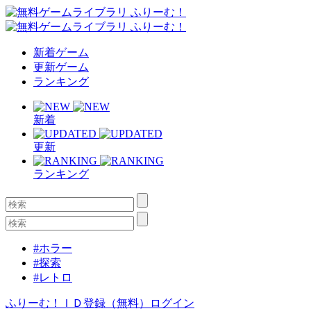
新着ゲーム
更新ゲーム
ランキング
新着
更新
ランキング
#ホラー
#探索
#レトロ
ふりーむ！ＩＤ登録（無料）
ログイン