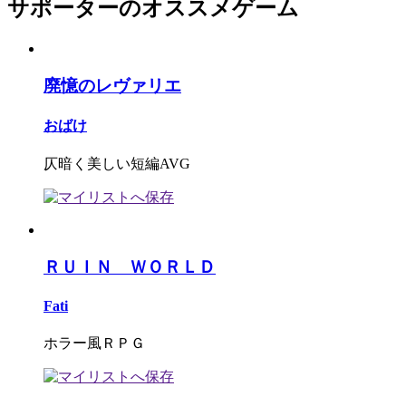
サポーターのオススメゲーム
廃憶のレヴァリエ
おばけ
仄暗く美しい短編AVG
ＲＵＩＮ ＷＯＲＬＤ
Fati
ホラー風ＲＰＧ