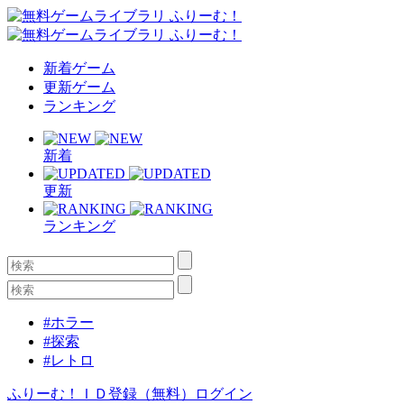
新着ゲーム
更新ゲーム
ランキング
新着
更新
ランキング
#ホラー
#探索
#レトロ
ふりーむ！ＩＤ登録（無料）
ログイン