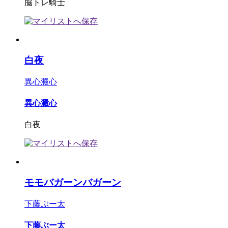
脳トレ騎士
白夜
異心澱心
異心澱心
白夜
モモバガーンバガーン
下藤ぶー太
下藤ぶー太