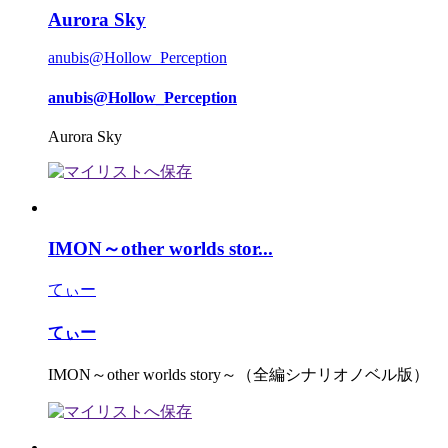
Aurora Sky
anubis@Hollow_Perception
anubis@Hollow_Perception
Aurora Sky
IMON～other worlds stor...
てぃー
てぃー
IMON～other worlds story～（全編シナリオノベル版）