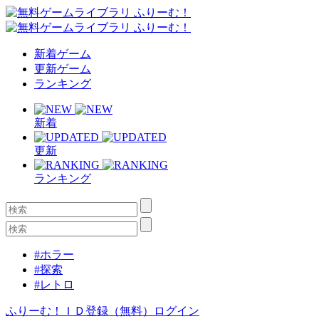
新着ゲーム
更新ゲーム
ランキング
新着
更新
ランキング
#ホラー
#探索
#レトロ
ふりーむ！ＩＤ登録（無料）
ログイン