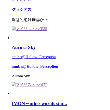
グラシアス
腐乱的絶対無理心中
Aurora Sky
anubis@Hollow_Perception
anubis@Hollow_Perception
Aurora Sky
IMON～other worlds stor...