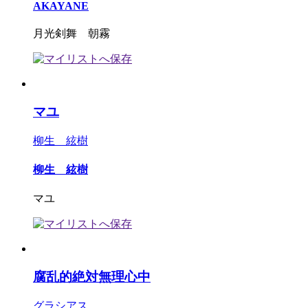
AKAYANE
月光剣舞 朝霧
マユ
柳生 絃樹
柳生 絃樹
マユ
腐乱的絶対無理心中
グラシアス