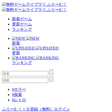
新着ゲーム
更新ゲーム
ランキング
新着
更新
ランキング
#ホラー
#探索
#レトロ
ふりーむ！ＩＤ登録（無料）
ログイン