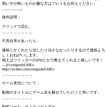
弱い方や怖いものが嫌な方はプレイをお控えください。
___________
操作説明：
クリックで読む。
＿＿＿＿＿＿＿＿
不具合等があったら：
連絡とかくれたら治したり治さなかったりするので連絡よろ
しくおねがいします。
例えばツイッターのDMとかで教えてくれると嬉しいです！
→@centipede630Ko
https://twitter.com/centipede630Ko
＿＿＿＿＿＿＿＿
ゲーム実況について：
動画のタイトルにゲーム名を載せていただくと幸いです。
＿＿＿＿＿＿＿＿
制作ツール：ティラノビルダー