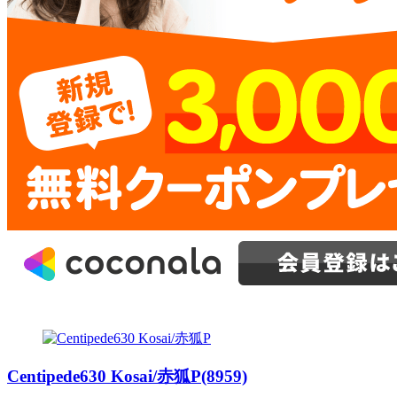
Centipede630 Kosai/赤狐P(8959)