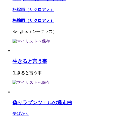
柘榴雨（ザクロアメ）
柘榴雨（ザクロアメ）
Sea glass（シーグラス）
生きると言う事
生きると言う事
偽りラプンツェルの遁走曲
夢ばかり