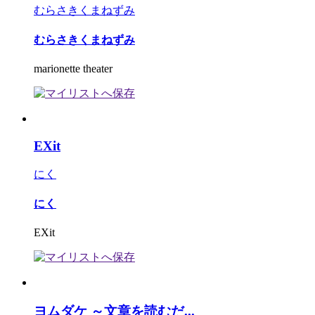
むらさきくまねずみ
むらさきくまねずみ
marionette theater
EXit
にく
にく
EXit
ヨムダケ ～文章を読むだ...