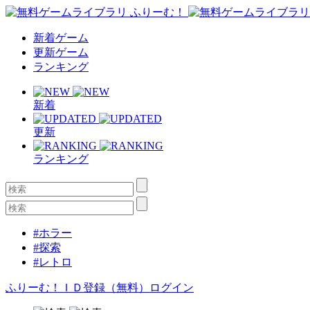
新着ゲーム
更新ゲーム
ランキング
新着
更新
ランキング
#ホラー
#探索
#レトロ
ふりーむ！ＩＤ登録（無料）
ログイン