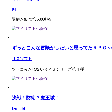
94
謎解き&パズル30連発
ずっとこんな冒険がしたいと思ってたＲＰＧ ver6
ＪＧソフト
ツッコみきれないＲＰＧシリーズ第４弾
決戦！防衛？魔王城！
Izunabi