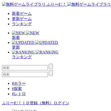
新着ゲーム
更新ゲーム
ランキング
新着
更新
ランキング
#ホラー
#探索
#レトロ
ふりーむ！ＩＤ登録（無料）
ログイン