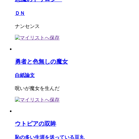
ＤＮ
ナンセンス
勇者と色無しの魔女
白紙論文
呪いが魔女を生んだ
ウトピアの双眸
恥の多い生涯を送っている豆丸