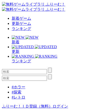
新着ゲーム
更新ゲーム
ランキング
新着
更新
ランキング
#ホラー
#探索
#レトロ
ふりーむ！ＩＤ登録（無料）
ログイン