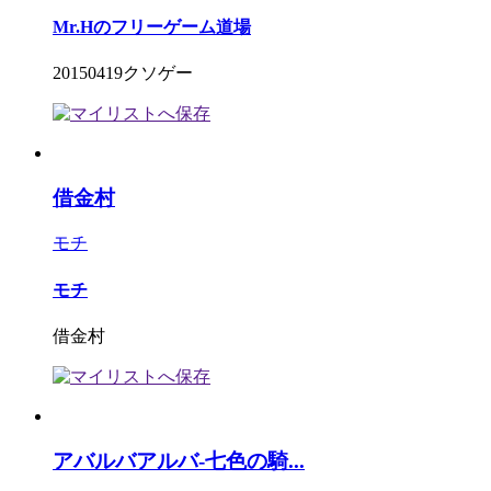
Mr.Hのフリーゲーム道場
20150419クソゲー
借金村
モチ
モチ
借金村
アバルバアルバ-七色の騎...