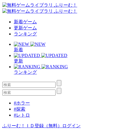
新着ゲーム
更新ゲーム
ランキング
新着
更新
ランキング
#ホラー
#探索
#レトロ
ふりーむ！ＩＤ登録（無料）
ログイン