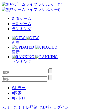
新着ゲーム
更新ゲーム
ランキング
新着
更新
ランキング
#ホラー
#探索
#レトロ
ふりーむ！ＩＤ登録（無料）
ログイン