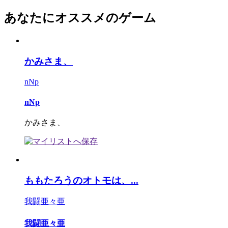
あなたにオススメのゲーム
かみさま、
nNp
nNp
かみさま、
ももたろうのオトモは、...
我闘亜々亜
我闘亜々亜