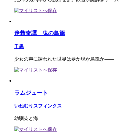
迷救奇譚 鬼の鳥籠
千黒
少女の声に誘われた世界は夢か現か鳥籠か――
ラムジュート
いねむりスフィンクス
幼馴染と海