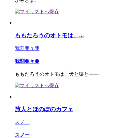
かみさま、
ももたろうのオトモは、...
我闘亜々亜
我闘亜々亜
ももたろうのオトモは、犬と猿と――
旅人とほのぼのカフェ
スノー
スノー