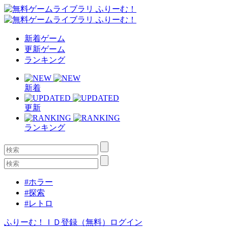
新着ゲーム
更新ゲーム
ランキング
新着
更新
ランキング
#ホラー
#探索
#レトロ
ふりーむ！ＩＤ登録（無料）
ログイン