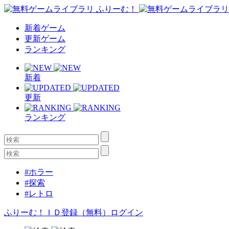
新着ゲーム
更新ゲーム
ランキング
新着
更新
ランキング
#ホラー
#探索
#レトロ
ふりーむ！ＩＤ登録（無料）
ログイン