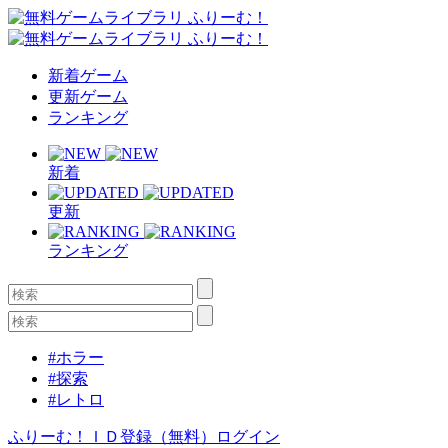
新着ゲーム
更新ゲーム
ランキング
新着
更新
ランキング
#ホラー
#探索
#レトロ
ふりーむ！ＩＤ登録（無料）
ログイン