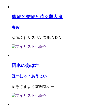
後輩と先輩と時々殺人鬼
春紫
ゆるふわサスペンス風ＡＤＶ
雨水のあはれ
ほーむｏｒあうぇい
沼をさまよう雰囲気ゲー