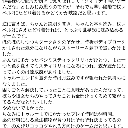
作者様の心配りが所々で見え隠れして「クオリティ高いゲー
ムだな」としみじみ思うのですが、それでも早い段階で杖レ
ベル2にたどり着けるかどうかが岐路だと思います。
逆に言えば、ちゃんと説明を聞き、ちゃんと本を読み、杖レ
ベル2にさえたどり着ければ、とっぷり世界観に沈み込める
ゲームです。
ほのぼのしつつもダークさをのぞかせ、時折ボディブローを
かまされた気分になりながらストーリーを夢中で追いかけま
した。
あんなに多かったペシミスティックリリィがひとつ、また一
つと色を変えてミスティリリィになるにつれ、森が豊かにな
っていくのは達成感がありました。
トゥルーエンドを迎えた時は月並みですが報われた気持ちに
なりました。
困りごとを解決していったことに意味があったんだなって、
彼らや彼女たちのやってきたことも全部ひっくるめて繋がっ
てるんだなと思いました。
やめないでよかった。
ちなみにトゥルーまでにかかったプレイ時間は64時間。
薬の材料になる魔法植物が育つ月はそれぞれ決まってるの
で、のんびりコツコツやれる方向けのゲームだと思います。