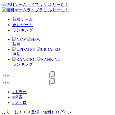
新着ゲーム
更新ゲーム
ランキング
新着
更新
ランキング
#ホラー
#探索
#レトロ
ふりーむ！ＩＤ登録（無料）
ログイン