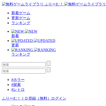
新着ゲーム
更新ゲーム
ランキング
新着
更新
ランキング
#ホラー
#探索
#レトロ
ふりーむ！ＩＤ登録（無料）
ログイン