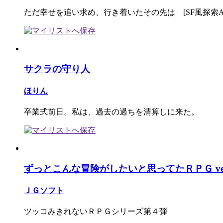
ただ幸せを追い求め、行き着いたその先は [SF風探索A
サクラの守り人
ほりん
卒業式前日。私は、過去の過ちを清算しに来た。
ずっとこんな冒険がしたいと思ってたＲＰＧ ver6
ＪＧソフト
ツッコみきれないＲＰＧシリーズ第４弾