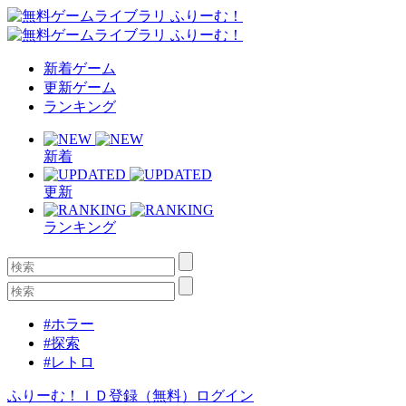
新着ゲーム
更新ゲーム
ランキング
新着
更新
ランキング
#ホラー
#探索
#レトロ
ふりーむ！ＩＤ登録（無料）
ログイン