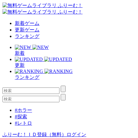
新着ゲーム
更新ゲーム
ランキング
新着
更新
ランキング
#ホラー
#探索
#レトロ
ふりーむ！ＩＤ登録（無料）
ログイン