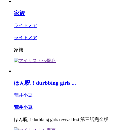
家族
ライトメア
ライトメア
家族
ほん呪！durbbing girls ...
荒井小豆
荒井小豆
ほん呪！durbbing girls revival fest 第三話完全版