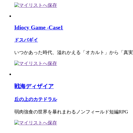
Idiocy Game -Case1
ドスバギイ
いつかあった時代、溢れかえる「オカルト」から「真実
戦海ディザイア
丘の上のカテドラル
弱肉強食の世界を暴れまわるノンフィールド短編RPG