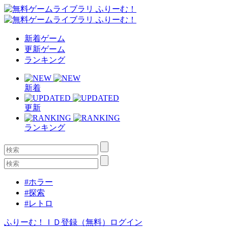
新着ゲーム
更新ゲーム
ランキング
新着
更新
ランキング
#ホラー
#探索
#レトロ
ふりーむ！ＩＤ登録（無料）
ログイン