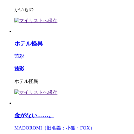
かいもの
ホテル怪異
茜彩
茜彩
ホテル怪異
金がない……。
MADOROMI（旧名義：小狐・FOX）