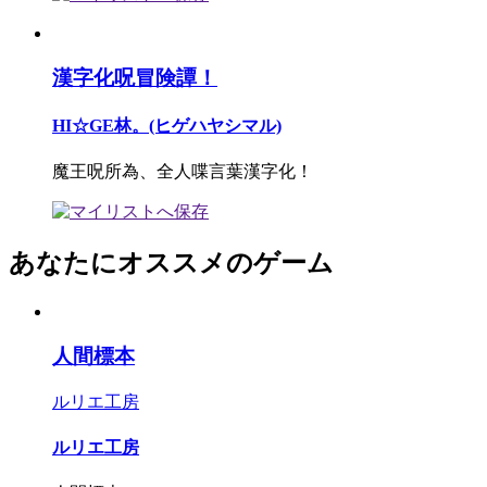
漢字化呪冒険譚！
HI☆GE林。(ヒゲハヤシマル)
魔王呪所為、全人喋言葉漢字化！
あなたにオススメのゲーム
人間標本
ルリエ工房
ルリエ工房