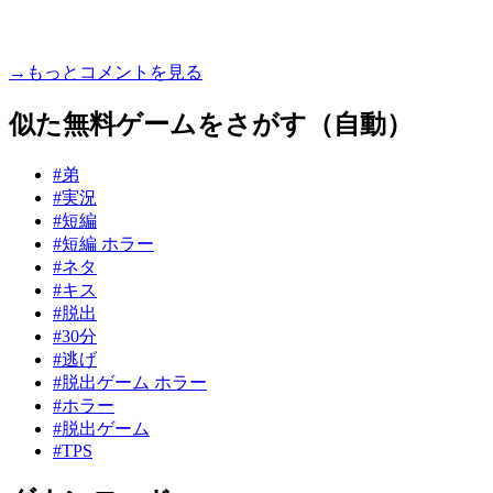
→もっとコメントを見る
似た無料ゲームをさがす（自動）
#弟
#実況
#短編
#短編 ホラー
#ネタ
#キス
#脱出
#30分
#逃げ
#脱出ゲーム ホラー
#ホラー
#脱出ゲーム
#TPS