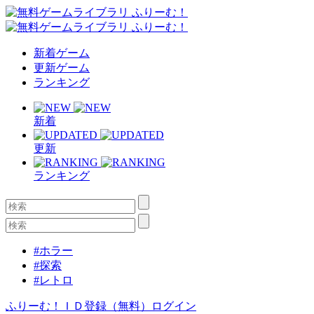
新着ゲーム
更新ゲーム
ランキング
新着
更新
ランキング
#ホラー
#探索
#レトロ
ふりーむ！ＩＤ登録（無料）
ログイン