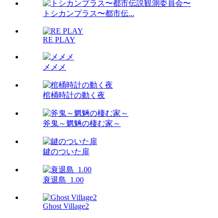
トシカンプラス〜都市伝...
RE PLAY
メメメ
棺桶時計の動く夜
斧鬼～魍魎の棲む家～
鍵のついた扉
衰退島_1.00
Ghost Village2