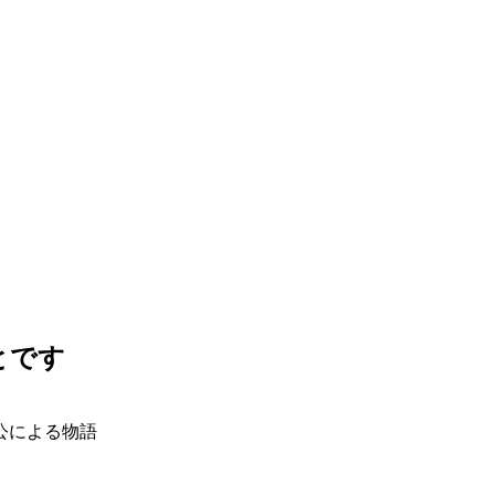
とです
公による物語