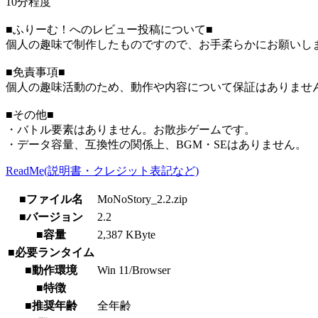
10分程度
■ふりーむ！へのレビュー投稿について■
個人の趣味で制作したものですので、お手柔らかにお願いし
■免責事項■
個人の趣味活動のため、動作や内容について保証はありませ
■その他■
・バトル要素はありません。お散歩ゲームです。
・データ容量、互換性の関係上、BGM・SEはありません。
ReadMe(説明書・クレジット表記など)
■ファイル名
MoNoStory_2.2.zip
■バージョン
2.2
■容量
2,387 KByte
■必要ランタイム
■動作環境
Win 11/Browser
■特徴
■推奨年齢
全年齢