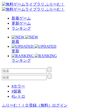
新着ゲーム
更新ゲーム
ランキング
新着
更新
ランキング
#ホラー
#探索
#レトロ
ふりーむ！ＩＤ登録（無料）
ログイン