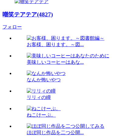
嘲笑テアテア(4827)
フォロー
お客様、困ります。～図...
美味しいコーヒーはあな...
なんか怖いやつ
リリィの瞳
ねこけーぷ。
ほぼ同じ作品を二つ公開...