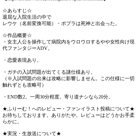
☆あらすじ☆
退屈な入院生活の中で
レウケ（名前変換可能）・ポプラは死神と出会った。
☆作品概要☆
・女主人公を操作して病院内をウロウロするやや女性向け現
代ファンタジーADV。
・恋愛表現あり。
・ガチの入試問題が出てくる謎仕様あり。
（※入試問題の出来は攻略に影響しません。この仕様に一切
触れずとも攻略可）
・END数2。一周30分程度。寄り道ナシなら20分。
★ふりーむ！へのレビュー・ファンイラスト投稿について★
お待ちしております。ありがたや。レビューはどうかお手柔
らかに。
★実況・生放送について★