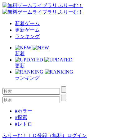
新着ゲーム
更新ゲーム
ランキング
新着
更新
ランキング
#ホラー
#探索
#レトロ
ふりーむ！ＩＤ登録（無料）
ログイン