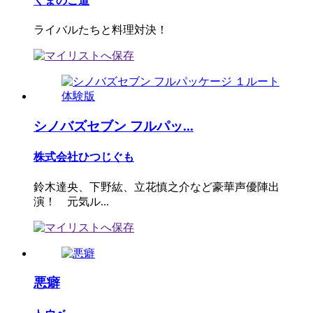
くまのこ道
ライバルたちと料理対決！
シノバズセブン フルパッ...
株式会社ひつじぐも
鈴木達央、下野紘、立花慎之介など豪華声優陣出
演！ 元気ル...
悪癖