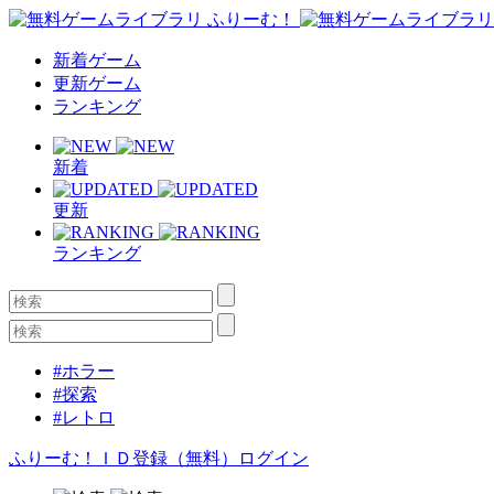
新着ゲーム
更新ゲーム
ランキング
新着
更新
ランキング
#ホラー
#探索
#レトロ
ふりーむ！ＩＤ登録（無料）
ログイン