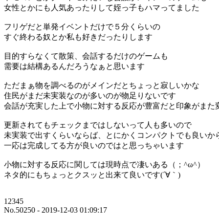
女性とかにも人気あったりして姪っ子もハマってました
フリゲだと単発イベントだけで５分くらいの
すぐ終わる奴とか私も好きだったりします
目的すらなくて散策、会話するだけのゲームも
需要は結構あるんだろうなぁと思います
ただまぁ物を調べるのがメインだとちょっと寂しいかな
住民がまだ未実装なのが多いのが物足りないです
会話が充実した上で小物に対する反応が豊富だと印象がまた
更新されてもチェックまではしないって人も多いので
未実装で出すくらいならば、とにかくコンパクトでも良いか
一応は完成してる方が良いのではと思っちゃいます
小物に対する反応に関しては現時点で凄いある（；^ω^）
ネタ的にもちょっとクスッと出来て良いです(´∀｀)
12345
No.50250 - 2019-12-03 01:09:17