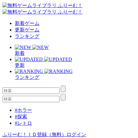
新着ゲーム
更新ゲーム
ランキング
新着
更新
ランキング
#ホラー
#探索
#レトロ
ふりーむ！ＩＤ登録（無料）
ログイン