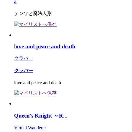
a
テンソと魔法人形
love and peace and death
クラバー
クラバー
love and peace and death
Queen's Knight ～R...
Virtual Wanderer