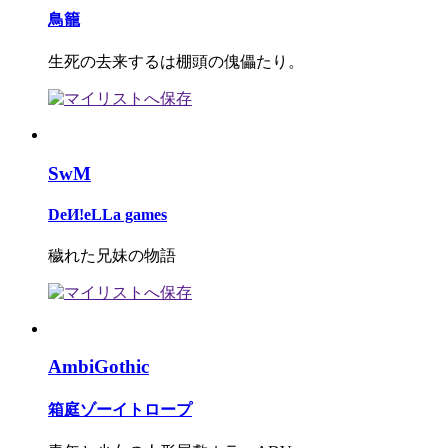
鳥籠
生死の去来するは棚頭の傀儡たり。
SwM
DeИ!eLLa games
穢れた兄妹の物語
AmbiGothic
箱庭ゾーイトロープ