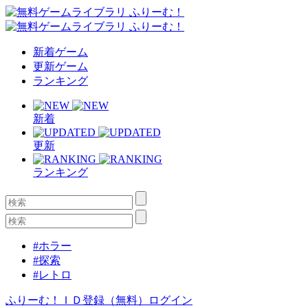
新着ゲーム
更新ゲーム
ランキング
新着
更新
ランキング
#ホラー
#探索
#レトロ
ふりーむ！ＩＤ登録（無料）
ログイン