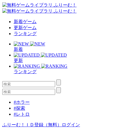
新着ゲーム
更新ゲーム
ランキング
新着
更新
ランキング
#ホラー
#探索
#レトロ
ふりーむ！ＩＤ登録（無料）
ログイン