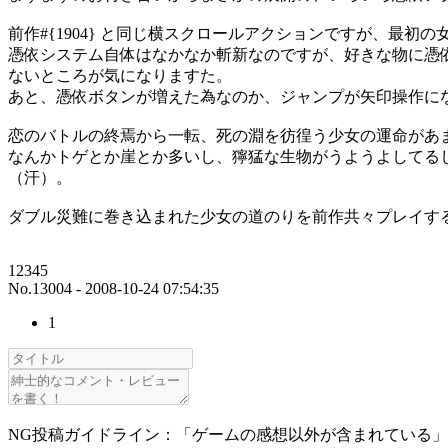
前作#{1904} と同じ横スクロールアクションですが、最
憑依システム自体はなかなか斬新なのですが、好きな物に憑
ないところが気になりますた。
あと、憑依ボタンが増えた為なのか、ジャンプが矢印操作に
恋のバトルの終焉から一転、死の淵を彷徨う少女の運命があまり
なんかトゲとか崖とか多いし、獰猛な生物がうようよしてる
（汗）。
ダブル災難に巻き込まれた少女の道のりを前作共々プレイす
12345
No.13004 - 2008-10-24 07:54:35
1
NG投稿ガイドライン：「ゲームの感想以外が含まれている