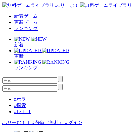
新着ゲーム
更新ゲーム
ランキング
新着
更新
ランキング
#ホラー
#探索
#レトロ
ふりーむ！ＩＤ登録（無料）
ログイン