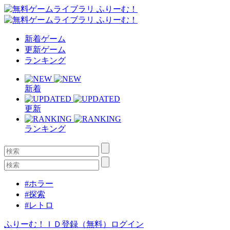
新着ゲーム
更新ゲーム
ランキング
新着
更新
ランキング
#ホラー
#探索
#レトロ
ふりーむ！ＩＤ登録（無料）
ログイン