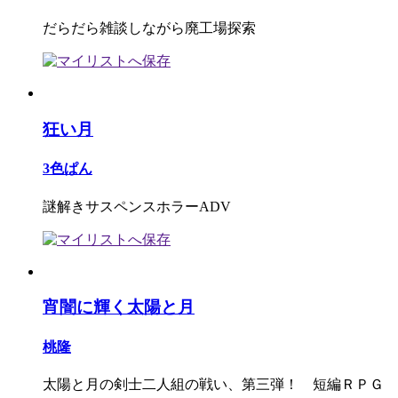
だらだら雑談しながら廃工場探索
狂い月
3色ぱん
謎解きサスペンスホラーADV
宵闇に輝く太陽と月
桃隆
太陽と月の剣士二人組の戦い、第三弾！ 短編ＲＰＧ