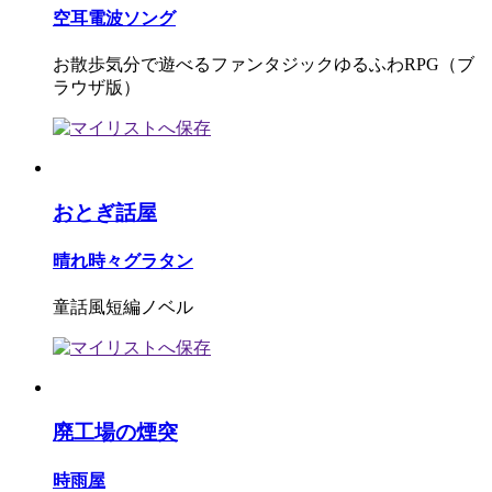
空耳電波ソング
お散歩気分で遊べるファンタジックゆるふわRPG（ブ
ラウザ版）
おとぎ話屋
晴れ時々グラタン
童話風短編ノベル
廃工場の煙突
時雨屋