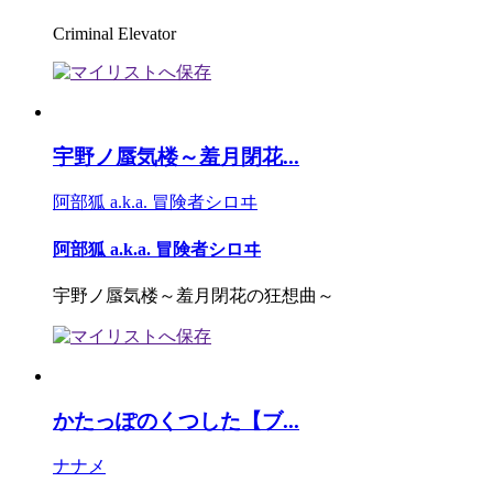
Criminal Elevator
宇野ノ蜃気楼～羞月閉花...
阿部狐 a.k.a. 冒険者シロヰ
阿部狐 a.k.a. 冒険者シロヰ
宇野ノ蜃気楼～羞月閉花の狂想曲～
かたっぽのくつした【ブ...
ナナメ