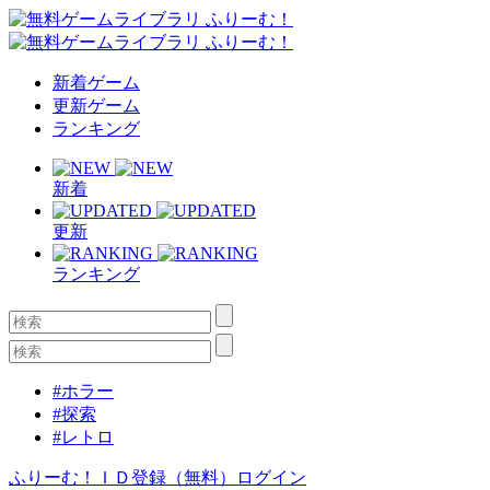
新着ゲーム
更新ゲーム
ランキング
新着
更新
ランキング
#ホラー
#探索
#レトロ
ふりーむ！ＩＤ登録（無料）
ログイン