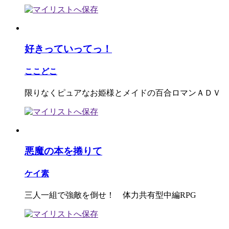
好きっていってっ！
ここどこ
限りなくピュアなお姫様とメイドの百合ロマンＡＤＶ
悪魔の本を捲りて
ケイ素
三人一組で強敵を倒せ！ 体力共有型中編RPG