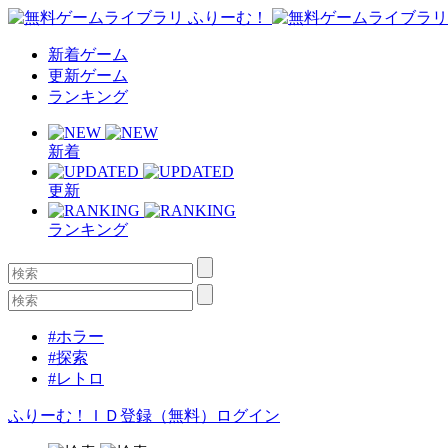
新着ゲーム
更新ゲーム
ランキング
新着
更新
ランキング
#ホラー
#探索
#レトロ
ふりーむ！ＩＤ登録（無料）
ログイン