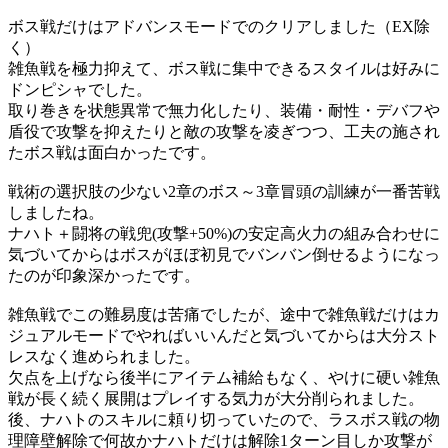
ボス戦だけはアドバンスモードでのクリアしました（EX除
く）
雑魚戦を極力抑えて、ボス戦に集中できるスタイルは好みに
ドンピシャでした。
取り巻きを状態異常で無力化したり、装備・耐性・デバフや
盾役で攻撃を抑えたりと敵の攻撃を凌ぎつつ、工夫の施され
たボス戦は面白かったです。
戦術の選択肢の少ない2章のボス～3章冒頭の訓練が一番苦戦
しましたね。
ナハト＋闘将の戦兜(攻撃+50%)の安定高火力の組み合わせに
気づいてからはボスがほぼ初見でバンバン倒せるようになっ
たのが印象深かったです。
雑魚戦でこの難易度は苦痛でしたが、途中で雑魚戦だけはカ
ジュアルモードでやればいいんだと気づいてからは大分スト
レスなく進められました。
欠点を上げなら後半にアイテム補給もなく、やけに硬い雑魚
戦が長く続く展開はプレイする気力が大分削られました。
後、ナハトのスキルに頼り切っていたので、ラスボス戦の物
理障壁解除で何故かナハトだけは解除1ターン目しか攻撃が