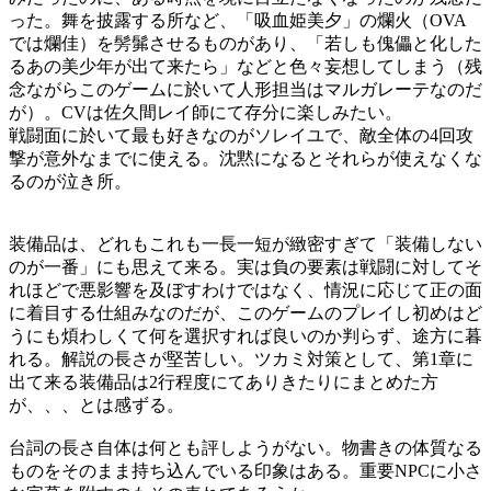
った。舞を披露する所など、「吸血姫美夕」の爛火（OVA
では爛佳）を髣髴させるものがあり、「若しも傀儡と化した
るあの美少年が出て来たら」などと色々妄想してしまう（残
念ながらこのゲームに於いて人形担当はマルガレーテなのだ
が）。CVは佐久間レイ師にて存分に楽しみたい。
戦闘面に於いて最も好きなのがソレイユで、敵全体の4回攻
撃が意外なまでに使える。沈黙になるとそれらが使えなくな
るのが泣き所。
装備品は、どれもこれも一長一短が緻密すぎて「装備しない
のが一番」にも思えて来る。実は負の要素は戦闘に対してそ
れほどで悪影響を及ぼすわけではなく、情況に応じて正の面
に着目する仕組みなのだが、このゲームのプレイし初めはど
うにも煩わしくて何を選択すれば良いのか判らず、途方に暮
れる。解説の長さが堅苦しい。ツカミ対策として、第1章に
出て来る装備品は2行程度にてありきたりにまとめた方
が、、、とは感ずる。
台詞の長さ自体は何とも評しようがない。物書きの体質なる
ものをそのまま持ち込んでいる印象はある。重要NPCに小さ