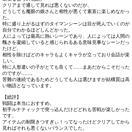
クリアまで通して見れば悪くないのだが、
どうしても魔眼の娘さんと相性が悪くて素直に楽しめなかっ
た。
特に盛り上がるはずのタイマンシーンは目が死んでいくのが
自分でわかるほどしんどかった。
人によっては最高に熱いシーンであり、人によっては人間の
醜さを凝縮していると感じられるある意味見事なシーンだっ
たけど。
相性を除けばどのキャラもよくキャラが立っており会話が楽
しい。
特に人形遣いの子がとても良くて……まあだからこそだった
のですが……。
苦難の連続であるためどうしても人は選びますが結構質は高
い物語となっています。
【総評】
戦闘は本当におすすめ。
初手ルナティックで突っ込んだけどどれも苦戦が楽しかった
です。
アイテムの制限きつすぎぃ！ってなったけどクリアしてから
見ればそれも悪くないバランスでした。