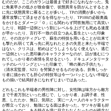
むのだが、ここのガランは最後まで好きになれなかった。兎
に角素早さの低さが致命傷で、状態異常を防がんとするとき
に先に状態異常に罹ることが多いし、TPの消費が多いから
通常攻撃にて済ませざるを得なかったり、TP100の必殺奥義
をかけるとダメージ「０」にも関わらず問答無用にて高笑い
したり、戦闘一辺倒という割にレベルを上げても死ぬる速度
が早かったり、言行不一致の目立つあん畜生といった印象
だ。その次がティグレで、蘇生の特技を用いることが出来て
も撃たれ弱くて真っ先に死なれたときの失意と来たら半端で
はない。クリスは、初めはどうしようもなく使えない、逃亡
一辺倒といった悪印象のキャラクターなのが、話が進むにつ
れてしっかり者の表情を見せるという、ドキュメンタリータ
ッチのレベリングといった印象で、「蜂の巣の子供たち」
（清水宏監督、S23）を髣髴させるものがある。折角しっか
り者に描かれても肝心の特技等は今一つパッとしない半端な
もの揃いで結局好きになれずじまいではあった。
どれもこれも半端者の男性陣に対し、女性陣は味方から敵方
まで千差万別といった感じで、しっかり者、お調子者、性
悪、したたか、無口、気弱と、実に一人一人のキャラクター
が際立っており、勉強になる面は多かった。サツキが最も好
みだったのに、ある時点を境に目立たなくなったのが残念だ