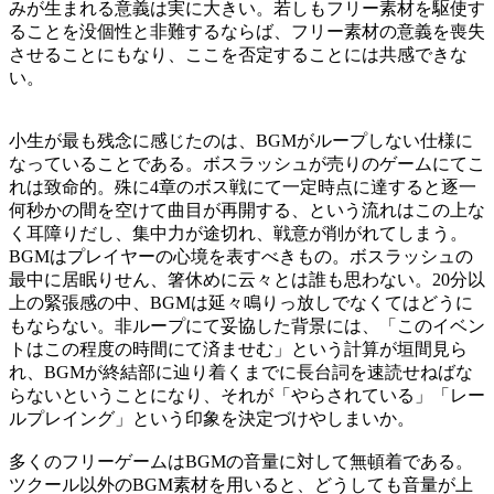
みが生まれる意義は実に大きい。若しもフリー素材を駆使す
ることを没個性と非難するならば、フリー素材の意義を喪失
させることにもなり、ここを否定することには共感できな
い。
小生が最も残念に感じたのは、BGMがループしない仕様に
なっていることである。ボスラッシュが売りのゲームにてこ
れは致命的。殊に4章のボス戦にて一定時点に達すると逐一
何秒かの間を空けて曲目が再開する、という流れはこの上な
く耳障りだし、集中力が途切れ、戦意が削がれてしまう。
BGMはプレイヤーの心境を表すべきもの。ボスラッシュの
最中に居眠りせん、箸休めに云々とは誰も思わない。20分以
上の緊張感の中、BGMは延々鳴りっ放しでなくてはどうに
もならない。非ループにて妥協した背景には、「このイベン
トはこの程度の時間にて済ませむ」という計算が垣間見ら
れ、BGMが終結部に辿り着くまでに長台詞を速読せねばな
らないということになり、それが「やらされている」「レー
ルプレイング」という印象を決定づけやしまいか。
多くのフリーゲームはBGMの音量に対して無頓着である。
ツクール以外のBGM素材を用いると、どうしても音量が上