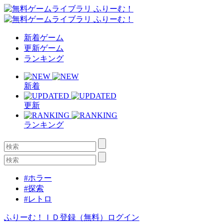
新着ゲーム
更新ゲーム
ランキング
新着
更新
ランキング
#ホラー
#探索
#レトロ
ふりーむ！ＩＤ登録（無料）
ログイン