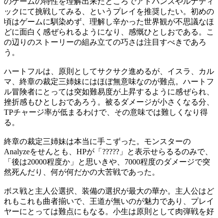
のゲームの特性を理解出来たところでアドバンスやルナティ
ックにて挑戦してみる、というプレイを推奨したい。初めの
頃はゲームに馴染めず、理解し辛かった世界観が不思議なほ
どに面白く感ぜられるようになり、感慨ひとしおである。こ
の辺りのストーリーの組み立ての巧さは注目すべきであろ
う。
ハートフルは、原則としてサクサク進めるが、イスラ、カル
マ、終章の裁定三姉妹にはほぼ無意味なのが難点。ハートフ
ル冒険者にとっては突如難易度が上昇するように感ぜられ、
挫折感もひとしおであろう。被るダメージが小さくなる分、
TPチャージ率が低まるわけで、その意味では難しくなり得
る。
終章の裁定三姉妹は本当に手こずった。モンスターの
Analyzeをせんとも、HPが「?????」と表示せらるるのみで、
「後は20000程度か」と思いきや、7000程度のダメージで突
然死んだり、何が何だかの大苦戦であった。
ボス戦と主人公選択、装備の選択が最大の華か。主人公はど
れもこれも曲者揃いで、王道が無いのが魅力であり、プレイ
ヤーにとっては難点にもなる。小生は原則として肉弾戦を好