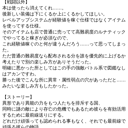
【戦闘以外】
本は使ったら消えてくれ……。
後新しい装備は下にくるか上にくるかしてほしい。
レベルアップシステムが経験値を稼ぐ仕様ではなくアイテム
を使ってする仕様。
そのアイテムも店で普通に売ってて高難易度のルナティック
でやってると稼ぎが必須なので、
これ経験値稼ぐのと何が違うんだろう……って思ってしまっ
た。
ただ普通の難易度なら配布される分を誰を優先的に上げるか
考えたりで別の楽しみ方がありそうだった。
明確に悪かった所としてはこの手の強敵バトル系で図鑑なし
はアカンですわ。
勝った後でこんな所に異常・属性弱点の穴があっただと……
みたいな楽しみ方もしたかった。
【ストーリー】
異形であり異能の力をもつ人たちを排斥する国、
同時に謎の敵により存亡の危機でもあるため彼らを有効活用
するために最前線送りにする。
どれだけ頑張っても認められる事もなく、それでも最前線で
頑張る彼らの物語。