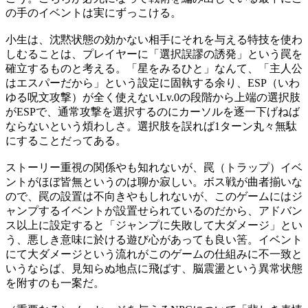
の手のイベントは実にずっこける。
小生は、沈黙状態の効かない相手にそれを与える特技を使わ
しむることは、プレイヤーに「選択誤謬の誘発」という罠を
確立するものと考える。「星をみるひと」なんて、「主人公
はエスパーだから」という設定に固執する余り、ESP（いわ
ゆる呪文攻撃）が全く使えないLv.0の段階から上端の選択肢
がESPで、通常攻撃を選択するのにカーソルを逐一下げねば
ならないという煩わしさ。選択肢を誤れば1ターン丸々無駄
にすることだってある。
ストーリー重視の関係やも知れないが、罠（トラップ）イベ
ントがほぼ皆無というのは聊か寂しい。ボス戦が曲者揃いな
ので、罠の設置は不向きやもしれないが、このゲームにはジ
ャンプするイベントが設置せられているのだから、アドバン
ス以上に設定すると「ジャンプに失敗して大ダメージ」とい
う、悪しき意味に於ける遊び心があっても良い筈。イベント
にて大ダメージという流れがこのゲームの仕組みに不一致と
いうならば、見知らぬ地点に飛ばす、脳震盪という異常状態
を附すのも一案だ。