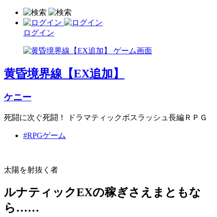
ログイン
黄昏境界線【EX追加】
ケニー
死闘に次ぐ死闘！ ドラマティックボスラッシュ長編ＲＰＧ
#RPGゲーム
太陽を射抜く者
ルナティックEXの稼ぎさえまともな
ら……