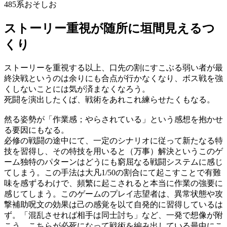
485系おそしお
ストーリー重視が随所に垣間見えるつ
くり
ストーリーを重視する以上、口先の割にすこぶる弱い者が最
終決戦というのは余りにも合点が行かなくなり、ボス戦を強
くしないことには気が済まなくなろう。
死闘を演出したくば、戦術をあれこれ練らせたくもなる。
然る姿勢が「作業感；やらされている」という感想を抱かせ
る要因にもなる。
必修の戦闘の途中にて、一定のシナリオに従って新たなる特
技を習得し、その特技を用いると（万事）解決というこのゲ
ーム独特のパターンはどうにも窮屈なる戦闘システムに感じ
てしまう。この手法は大凡1/50の割合にて起こすことで有難
味を感ずるわけで、頻繁に起こされると本当に作業の強要に
感じてしまう。このゲームのプレイ志望者は、異常状態や攻
撃補助呪文の効果は己の感覚を以て自発的に習得しているは
ず。「混乱させれば相手は同士討ち」など、一発で想像が附
こう。こちらが必死になって戦術を編み出している最中にこ