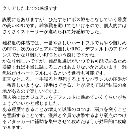
クリアした上での感想です
説明にもありますが、ひたすらにボス戦をこなしていく難度
の高いRPGです。雑魚戦を避けてもいけるので、個人的には
さくさくストーリーが進められて好感触でした。
難易度の体感では、一番やさしいハートフルでもやや難しめ
のRPG、次のカジュアルで難しいRPG、デフォルトのアドバ
ンスでかなり難しいRPGという感じですかね。
かなり難しいですが、難易度選択がいつでも可能であるため
妥協すれば本当に詰まることはあまりないかと思います。雑
魚戦だけハートフルにするという進行も可能です。
正直なところ、一手誤ると即死するようなバランスの序盤が
一番難しいような。後半はできることが増えて試行錯誤の余
地があるので楽しいですよ。
個人的にはカジュアルをデフォルトに進めていくくらいがち
ょうどいいかと感じました。
ある程度できることが増えて以降のコツは、弱点を突くこと
を意識することです。漫然と全員で攻撃するより弱点のつけ
るアタッカーに補助を集中させて攻めたほうが効果的に攻略
できます。