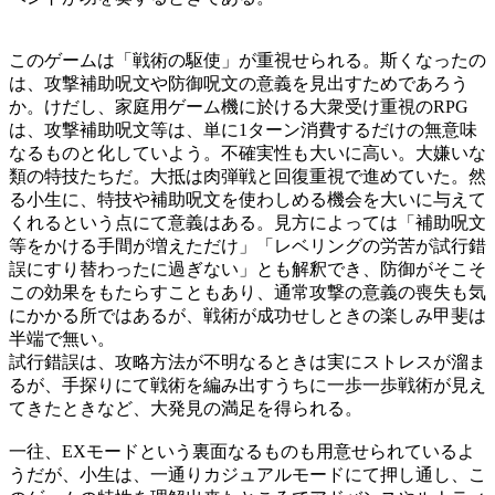
このゲームは「戦術の駆使」が重視せられる。斯くなったの
は、攻撃補助呪文や防御呪文の意義を見出すためであろう
か。けだし、家庭用ゲーム機に於ける大衆受け重視のRPG
は、攻撃補助呪文等は、単に1ターン消費するだけの無意味
なるものと化していよう。不確実性も大いに高い。大嫌いな
類の特技たちだ。大抵は肉弾戦と回復重視で進めていた。然
る小生に、特技や補助呪文を使わしめる機会を大いに与えて
くれるという点にて意義はある。見方によっては「補助呪文
等をかける手間が増えただけ」「レベリングの労苦が試行錯
誤にすり替わったに過ぎない」とも解釈でき、防御がそこそ
この効果をもたらすこともあり、通常攻撃の意義の喪失も気
にかかる所ではあるが、戦術が成功せしときの楽しみ甲斐は
半端で無い。
試行錯誤は、攻略方法が不明なるときは実にストレスが溜ま
るが、手探りにて戦術を編み出すうちに一歩一歩戦術が見え
てきたときなど、大発見の満足を得られる。
一往、EXモードという裏面なるものも用意せられているよ
うだが、小生は、一通りカジュアルモードにて押し通し、こ