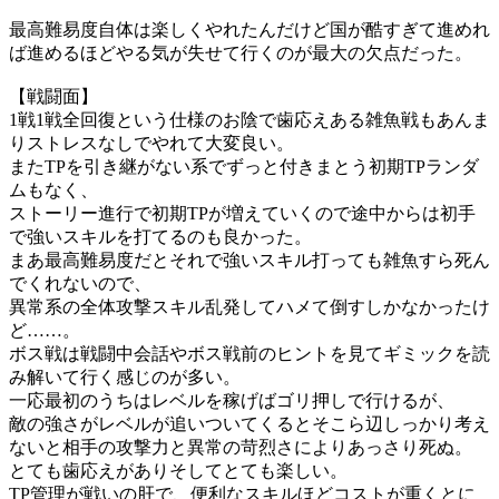
最高難易度自体は楽しくやれたんだけど国が酷すぎて進めれ
ば進めるほどやる気が失せて行くのが最大の欠点だった。
【戦闘面】
1戦1戦全回復という仕様のお陰で歯応えある雑魚戦もあんま
りストレスなしでやれて大変良い。
またTPを引き継がない系でずっと付きまとう初期TPランダ
ムもなく、
ストーリー進行で初期TPが増えていくので途中からは初手
で強いスキルを打てるのも良かった。
まあ最高難易度だとそれで強いスキル打っても雑魚すら死ん
でくれないので、
異常系の全体攻撃スキル乱発してハメて倒すしかなかったけ
ど……。
ボス戦は戦闘中会話やボス戦前のヒントを見てギミックを読
み解いて行く感じのが多い。
一応最初のうちはレベルを稼げばゴリ押しで行けるが、
敵の強さがレベルが追いついてくるとそこら辺しっかり考え
ないと相手の攻撃力と異常の苛烈さによりあっさり死ぬ。
とても歯応えがありそしてとても楽しい。
TP管理が戦いの肝で、便利なスキルほどコストが重くとに