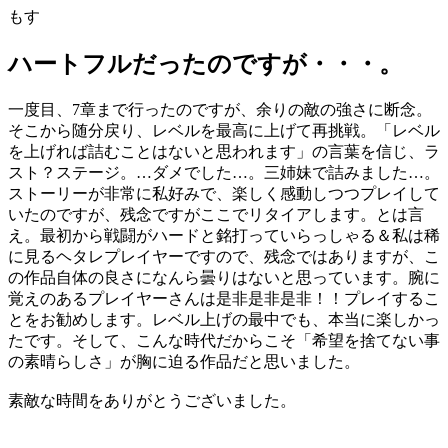
もす
ハートフルだったのですが・・・。
一度目、7章まで行ったのですが、余りの敵の強さに断念。
そこから随分戻り、レベルを最高に上げて再挑戦。「レベル
を上げれば詰むことはないと思われます」の言葉を信じ、ラ
スト？ステージ。…ダメでした…。三姉妹で詰みました…。
ストーリーが非常に私好みで、楽しく感動しつつプレイして
いたのですが、残念ですがここでリタイアします。とは言
え。最初から戦闘がハードと銘打っていらっしゃる＆私は稀
に見るヘタレプレイヤーですので、残念ではありますが、こ
の作品自体の良さになんら曇りはないと思っています。腕に
覚えのあるプレイヤーさんは是非是非是非！！プレイするこ
とをお勧めします。レベル上げの最中でも、本当に楽しかっ
たです。そして、こんな時代だからこそ「希望を捨てない事
の素晴らしさ」が胸に迫る作品だと思いました。
素敵な時間をありがとうございました。