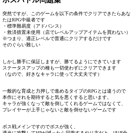
ボスバトル問題集
突然ですが、このゲームを以下の条件でクリアできたらあな
たはRPG中級者です
・標準難易度（アドバンス）
・救済措置未使用（店でレベルアップアイテムを買わない）
※つまり、適正レベルで普通にクリアするだけです
そのぐらい難しい
しかし勝手に保証しますが、勝てるようにできています
ステータスアップの種も一切使わずにクリアできます
（なので、好きなキャラに使って大丈夫です）
一般的な育成と力押しで進めるタイプのRPGとは違うので
本作にそれを期待すると気を悪くすると思います。
キャラが強くなって敵を倒してくれるゲームではなくて、
プレイヤーが上手じゃないと敵を倒せないゲームです
ボス戦メインですのでボスが強く、
適当に攻撃してHPが減ったら回復するやり方だと、ほぼ全