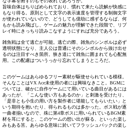
な字幕を附すのもその表れであろうか。
旨味自体はちりばめられており、慣れて来たら読解が快感に
もなり得る。原則として文字の表示速度を管理する制御文字
が使われていないので、どうしても億劫に感ずるならば、何
もかも読み飛ばし、ゲームの魅力が理解できた段階で、リプ
レイ時にきっちり読みこなすようにすれば充分であろう。
雑魚戦は全て逃亡が可能。逃亡の際、雑魚のシンボルは必ず
透明状態になり、主人公は普通にそのシンボルから抜け出せ
るのは注目すべき箇所。狭き道にて雑魚に囲まれても心配無
用。この配慮はついうっかり忘れてしまうところだ。
このゲームはあらゆるフリー素材が駆使せられている模様。
そんなことはVX Ace未使用の者には興味なきこと。BGMに
ついては、確かに自作ゲームにて用いている曲目があるには
あったが、「こんな使い方もあるのか」と刺激を受けたり、
「是非とも小生の用い方を製作者に堪能してもらいたい」と
いう期待を抱いたり、得られるものは多かった。ボス戦が逐
一曲者揃いなので、殊に第4章ボスに用いられているBGM素
材を耳にすると、このゲームの想い出が蘇る、といった楽し
みもある筈。あらゆる意味に於いてフラッシュバックの楽し