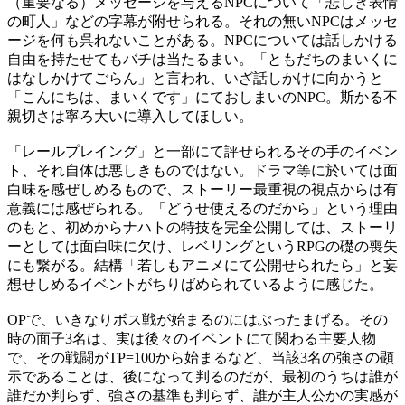
（重要なる）メッセージを与えるNPCについて「悲しき表情
の町人」などの字幕が附せられる。それの無いNPCはメッセ
ージを何も呉れないことがある。NPCについては話しかける
自由を持たせてもバチは当たるまい。「ともだちのまいくに
はなしかけてごらん」と言われ、いざ話しかけに向かうと
「こんにちは、まいくです」にておしまいのNPC。斯かる不
親切さは寧ろ大いに導入してほしい。
「レールプレイング」と一部にて評せられるその手のイベン
ト、それ自体は悪しきものではない。ドラマ等に於いては面
白味を感ぜしめるもので、ストーリー最重視の視点からは有
意義には感ぜられる。「どうせ使えるのだから」という理由
のもと、初めからナハトの特技を完全公開しては、ストーリ
ーとしては面白味に欠け、レベリングというRPGの礎の喪失
にも繋がる。結構「若しもアニメにて公開せられたら」と妄
想せしめるイベントがちりばめられているように感じた。
OPで、いきなりボス戦が始まるのにはぶったまげる。その
時の面子3名は、実は後々のイベントにて関わる主要人物
で、その戦闘がTP=100から始まるなど、当該3名の強さの顕
示であることは、後になって判るのだが、最初のうちは誰が
誰だか判らず、強さの基準も判らず、誰が主人公かの実感が