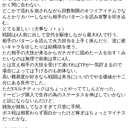
かく間に合わない。
どこかで流れを崩されながら回数制限のキツイアイテムでな
んとかリカバーしながら相手のパターンを読み攻撃を叩き込
む。
とても楽しい（大事な（ｒｙ）
戦闘は4人前に出して交代を駆使しながら最大8人で行う。
相手のパターンを読んで火力担当を上手く挟んだり、逆に硬
いキャラを出したりは結構頭を使う。
ただ相手の大技が来るからガチガチに固めた一人を出す！み
たいなのは無理で前衛は常に4人。
とは言え相手の大技を受けて凌げればTPが一気貯まるので
場合によっては下げるのも勿体ない。
高い難易度が好きなら戦闘は本当にいいのでやる価値が十二
分にある良作でした。
ただEXルナティックはちょっとやっててしんどかった。
ドーピング購入で生存の為のステータスを伸ばしていかない
と話にならないんだけど、
雑魚が雑魚してなさすぎて只管に手間。
ボス戦は相変わらず面白かったけど稼ぎはちょっとマイナス
だったかな。