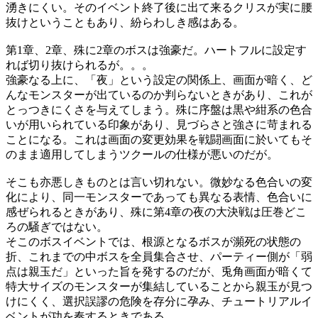
湧きにくい。そのイベント終了後に出て来るクリスが実に腰
抜けということもあり、紛らわしき感はある。
第1章、2章、殊に2章のボスは強豪だ。ハートフルに設定す
れば切り抜けられるが。。。
強豪なる上に、「夜」という設定の関係上、画面が暗く、ど
んなモンスターが出ているのか判らないときがあり、これが
とっつきにくさを与えてしまう。殊に序盤は黒や紺系の色合
いが用いられている印象があり、見づらさと強さに苛まれる
ことになる。これは画面の変更効果を戦闘画面に於いてもそ
のまま適用してしまうツクールの仕様が悪いのだが。
そこも亦悪しきものとは言い切れない。微妙なる色合いの変
化により、同一モンスターであっても異なる表情、色合いに
感ぜられるときがあり、殊に第4章の夜の大決戦は圧巻どこ
ろの騒ぎではない。
そこのボスイベントでは、根源となるボスが瀕死の状態の
折、これまでの中ボスを全員集合させ、パーティー側が「弱
点は親玉だ」といった旨を発するのだが、兎角画面が暗くて
特大サイズのモンスターが集結していることから親玉が見つ
けにくく、選択誤謬の危険を存分に孕み、チュートリアルイ
ベントが功を奏するときである。