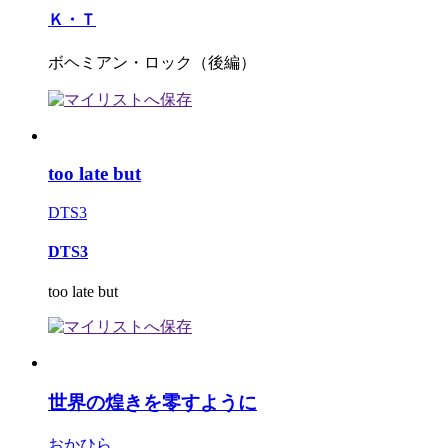
Ｋ・Ｔ
ボヘミアン・ロック（後編）
too late but
DTS3
DTS3
too late but
世界の煌きを零すように
おかひら