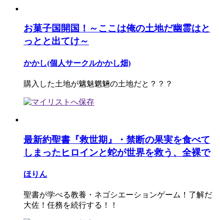
お菓子国開国！～ここは俺の土地だ幽霊はと
っとと出てけ～
かかし(個人サークルかかし畑)
購入した土地が魑魅魍魎の土地だと？？？
最新約聖書『救世期』・禁断の果実を食べて
しまったヒロインと蛇が世界を救う、全裸で
ほりん
聖書が学べる教養・ネゴシエーションゲーム！了解だ
大佐！任務を続行する！！