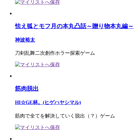
怯え狐とモフ月の本丸凸話～贈り物本丸編～
神波裕太
刀剣乱舞二次創作ホラー探索ゲーム
筋肉脱出
HI☆GE林。(ヒゲハヤシマル)
筋肉で全てを解決していく脱出（？）ゲーム