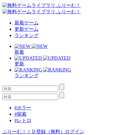
新着ゲーム
更新ゲーム
ランキング
新着
更新
ランキング
#ホラー
#探索
#レトロ
ふりーむ！ＩＤ登録（無料）
ログイン