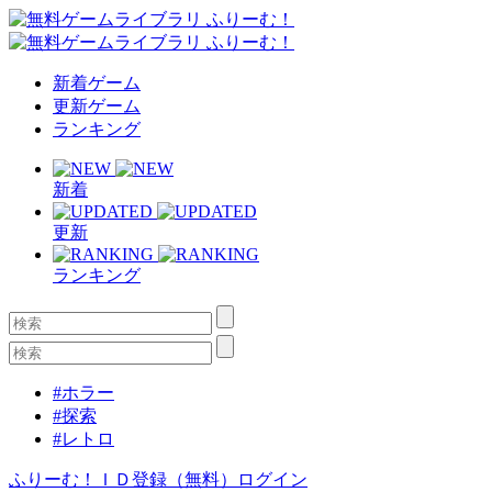
新着ゲーム
更新ゲーム
ランキング
新着
更新
ランキング
#ホラー
#探索
#レトロ
ふりーむ！ＩＤ登録（無料）
ログイン