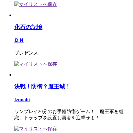
化石の記憶
ＤＮ
プレゼンス
決戦！防衛？魔王城！
Izunabi
ワンプレイ20分のお手軽防衛ゲーム！ 魔王軍を組
織、トラップを設置し勇者を迎撃せよ！