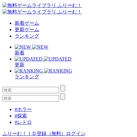
新着ゲーム
更新ゲーム
ランキング
新着
更新
ランキング
#ホラー
#探索
#レトロ
ふりーむ！ＩＤ登録（無料）
ログイン