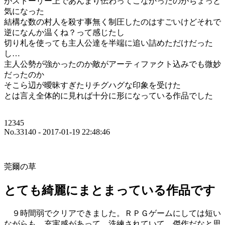
がストーリー上であんまり伝わってこなかったのがちょっと
気になった
結構な数の村人を殺す事無く制圧したのはすごいけどそれで
逆になんか温くね？って感じたし
切り札を使っても主人公達を半端に追い詰めただけだった
し…
主人公勢が強かったのか敵がアーティファクト込みでも微妙
だったのか
そこら辺が曖昧すぎたりチグハグな印象を受けた
とは言え全体的に見れば十分に形になっている作品でした
12345
No.33140 - 2017-01-19 22:48:46
莞爾の草
とても綺麗にまとまっている作品です
９時間弱でクリアできました。ＲＰＧゲームにしては短い
ながらも、充実感があって、洗練されていて、傑作だなと思