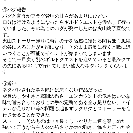
④バグ報告
バグと言うかフラグ管理の甘さがあまりにひどい
自分は行けるようになったらギルドクエストを優先して行っ
ていました、その為このバグが発生したのは火山終了直後で
す。
火山ストーリー帰りに時計の子を宿屋に預ける間も無く風絶
の谷に入ることが可能になり、そのまま最奥に行くと敵に追
いつくことが可能でイベントが始まってしまいます
そこで一旦戻り別のギルドクエストを進めていると最終クエ
の先にあるEDまで行けてしまい盛大なネタバレをくらいま
す
⑤総評
ネタバレされた事を除けば悪くない作品だった
成長のしやすさと戦闘の温さ・エンカウントの低さはいい意
味で噛み合っておりこの手の定番である金が足りない、アイ
テムが足りない等の問題も起きずサクサクとストーリーを進
行させることができた
ストーリーそのものは中々良くしっかりと王道を楽しめた
強いて言うなら主人公の強さとか敵の強さ、怖さと言った物