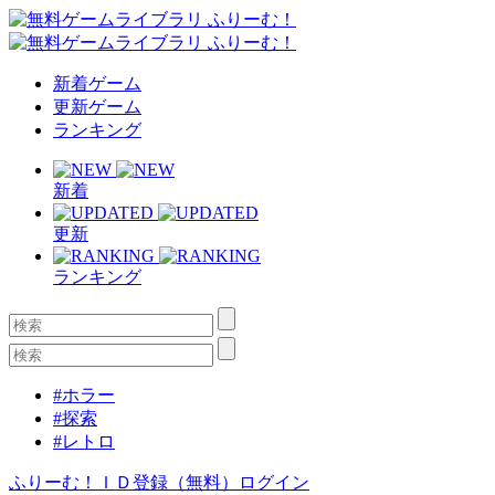
新着ゲーム
更新ゲーム
ランキング
新着
更新
ランキング
#ホラー
#探索
#レトロ
ふりーむ！ＩＤ登録（無料）
ログイン