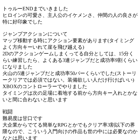
トゥルーENDまでいきました
ヒロインの可愛さ、主人公のイケメンさ、仲間の人の良さが
特に好印象でした
ジャンプアクションについて
マップ移動する時にアクション要素があります(タイミング
よく方向キーいれて崖を飛び越える)
2Dのアクションゲームしまくってる自分としては、15分く
らい練習したら、よくある3連ジャンプだと成功率9割くらい
になりました
火山の5連ジャンプだと成功率50パーくらいでした(ストーリ
ークリアでは必須ではない。装備欲しい人だけ行けばいい)
XBOXのコントローラーでやりました
タイミングは次の足場に着地する前から方向キー入れとかな
いと間に合わないと思います
戦闘
難易度は甘口です
大企業からでてる簡単なRPGとかでもクリア率3割以下の界
隈なので、こういう入門向けの作品も世の中には必要なのか
なとは思います