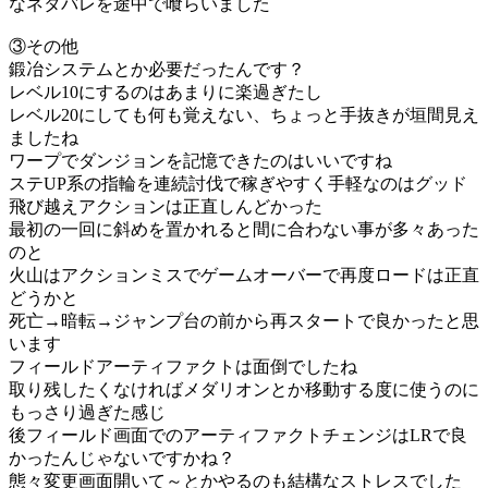
なネタバレを途中で喰らいました
③その他
鍛冶システムとか必要だったんです？
レベル10にするのはあまりに楽過ぎたし
レベル20にしても何も覚えない、ちょっと手抜きが垣間見え
ましたね
ワープでダンジョンを記憶できたのはいいですね
ステUP系の指輪を連続討伐で稼ぎやすく手軽なのはグッド
飛び越えアクションは正直しんどかった
最初の一回に斜めを置かれると間に合わない事が多々あった
のと
火山はアクションミスでゲームオーバーで再度ロードは正直
どうかと
死亡→暗転→ジャンプ台の前から再スタートで良かったと思
います
フィールドアーティファクトは面倒でしたね
取り残したくなければメダリオンとか移動する度に使うのに
もっさり過ぎた感じ
後フィールド画面でのアーティファクトチェンジはLRで良
かったんじゃないですかね？
態々変更画面開いて～とかやるのも結構なストレスでした