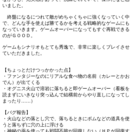
いました。
終盤になるにつれて敵がめちゃくちゃに強くなっていく中
で、どんな手を使えば勝てるかを考える戦略的なゲームにも
なっていきます。ゲームオーバーになってもすぐ再戦できる
のがＧＯＯＤ。
ゲームもシナリオもとても秀逸で、非常に楽しくプレイさせ
ていただきました。
【ちょっとだけつっかかった点】
・ファンタジーなのにリアルな食べ物の名前（カレーとかお
でん）が出てくる
・オグニス火山で溶岩に落ちると即ゲームオーバー（看板を
読まずにいきなり突っ込んで結構前からやり直しになってし
まったり……）
【バグ報告】
・火山などの落とし穴で、落ちるときにボムなどの道具を使
うと落ちずに穴の上に浮ける
・神秘の薬を使っても戦闘不能が回復しない（ＨＰが回復す