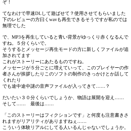
ぞ！
てなわけで早速DLして遊ばせて？使用させてもらいました
下のレビューの方曰くwavも再生できるそうですが私のでは
無理でした
で、MP3を再生していると青い背景がゆっくり赤くなるんで
すね。５分くらいで。
そうするとメッセージ再生モードの方に新しくファイルが追
加されてます
これがストーリーにあたるものですね。
メッセージが５分ごとに増えていって、このプレイヤーの作
者さんが挨拶したりこのソフトの制作のきっかけとか話して
くれたり
でも途中途中謎の音声ファイルが入ってきて……？
だいたい３０分くらいでしょうか、物語は展開を迎え……
そして…… 最後は……
「このストーリーはフィクションです」と何度も注意書きさ
れますがリアリティがありますねぇ……
こういう体験リアルにしてる人いるんじゃないでしょうか。