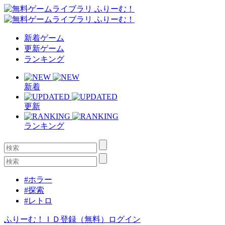
新着ゲーム
更新ゲーム
ランキング
新着
更新
ランキング
#ホラー
#探索
#レトロ
ふりーむ！ＩＤ登録（無料）
ログイン