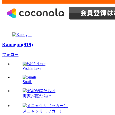
Kanoguti(919)
フォロー
Wolfarl.exe
Snails
実家が罠だらけ
メニャクリ（ッカー）