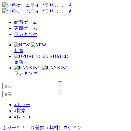
新着ゲーム
更新ゲーム
ランキング
新着
更新
ランキング
#ホラー
#探索
#レトロ
ふりーむ！ＩＤ登録（無料）
ログイン