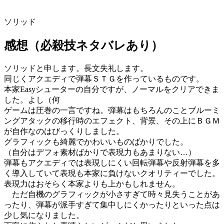
ソリッド
感想（必殺技ネタバレあり）
ソリッドと申します。長文失礼します。
同じくアクエディで弾幕ＳＴＧを作っているものです。
本家Easyシューターの自分ですが、ノーマルをクリアできま
した。よし（何
ゲームは圧巻の一言ですね。弾幕はもちろんのことブルーミ
ングアタックの移行時のエフェクト、背景、その上にＢＧＭ
が自作なのはびっくりしました。
グラフィックも綺麗でかわいいものばかりでした。
（自分はデフォ素材ばかりで表現力もあまりない…）
弾幕もアクエディでは表現しにくい回転弾幕や反射弾幕を多
く導入していて表現も本家に負けないクオリティーでした。
表現力はおそらく本家よりも上かもしれません。
ただ自機のグラフィックが小さすぎて時々見失うことがあ
ったり、弾幕が派手すぎて集中しにくかったりといった点は
少し気になりました。