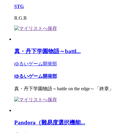
STG
R.G.B
真・丹下学園物語～battl...
ゆるいゲーム開発部
ゆるいゲーム開発部
真・丹下学園物語～battle on the edge～「終章」
Pandora（難易度選択機能...