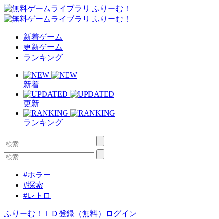
新着ゲーム
更新ゲーム
ランキング
新着
更新
ランキング
#ホラー
#探索
#レトロ
ふりーむ！ＩＤ登録（無料）
ログイン