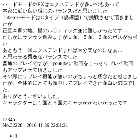
ハードモードやEXはエクステンドが多いのもあって
本家に近い良い感じのバランスだと思いました。
TuberoseモードはCタイプ（誘導型）で挑戦させて頂きまし
たが
正直本家の地、星のル〇ティック並に難しかったです…
たしかにサクサク進みますが１面、５面、６面のボスがお強
い…
あともう一回エクステンドすれば大分楽なのになぁ…
と思わせる秀逸なバランスでした。
普通のプレイですが、youtubeに動画をこっそりプレイ動画
もアップさせて頂きました。
その際にリプレイ機能が無いのがちょっと残念だと感じまし
たが、全体的にとても熱中してプレイできた面白いSTGでし
た。
ありがとうございました。
キャラクターは１面と５面のキャラがかわいかったです！
12345
No.32228 - 2016-11-29 22:01:21
1