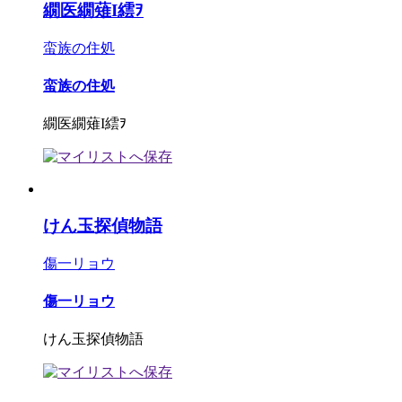
繝医繝薙Ι繧ｦ
蛮族の住処
蛮族の住処
繝医繝薙Ι繧ｦ
けん玉探偵物語
傷一リョウ
傷一リョウ
けん玉探偵物語