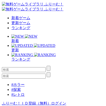
新着ゲーム
更新ゲーム
ランキング
新着
更新
ランキング
#ホラー
#探索
#レトロ
ふりーむ！ＩＤ登録（無料）
ログイン