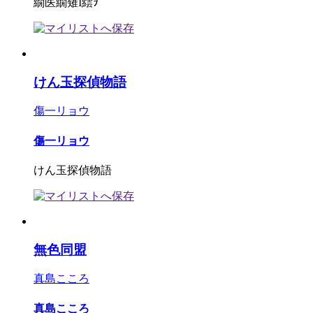
繝医繝薙Ι繧ｦ
けん玉探偵物語
傷一リョウ
傷一リョウ
けん玉探偵物語
無色同盟
真島こころ
真島こころ