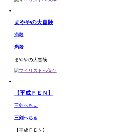
まややの大冒険
満殺
満殺
まややの大冒険
【平成ＦＥＮ】
三剣へちぁ
三剣へちぁ
【平成ＦＥＮ】