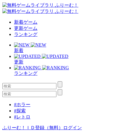
新着ゲーム
更新ゲーム
ランキング
新着
更新
ランキング
#ホラー
#探索
#レトロ
ふりーむ！ＩＤ登録（無料）
ログイン