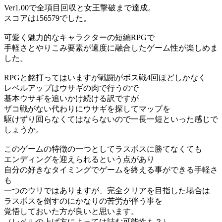
Ver1.00で全項目回収と女王撃破まで達成。
スコアは156579でした。
可愛く魅力的なキャラクターの短編RPGで
手軽さとやりこみ要素が適度に融合したゲーム性が楽しめま
した。
RPGと銘打ってはいますが戦闘がボス戦4回ほどしかなく
レベルアップはウサギの肉で行うので
基本ウサギを追いかけ続ける訳ですが
ザコ戦がない代わりにウサギを探してマップを
駆けずり回らなくてはならないので一長一短といった感じで
しょうか。
このゲームの特徴の一つとしてラスボスに勝てなくても
エンディングを迎えられるという点があり
自分の好きなタイミングでゲームを終える事ができる手軽さ
も
一つのウリではありますが、完全クリアを目指した場合は
ラスボスを倒すのにかなりの苦労が伴う事を
覚悟しておいた方が良いと思います。
（レベルの上げ方によっては詰む可能性も？）